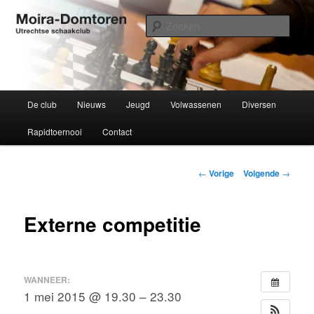
Spring
Utrechtse schaakclub opgericht 1934
naar
Zoek
de
primaire
Moira-Domtoren
inhoud
Hoofdmenu
De club
Nieuws
Jeugd
Volwassenen
Diversen
Rapidtoernooi
Contact
Bericht
←
Vorige
Volgende
→
navigatie
Externe competitie
WANNEER:
1 mei 2015 @ 19.30 – 23.30