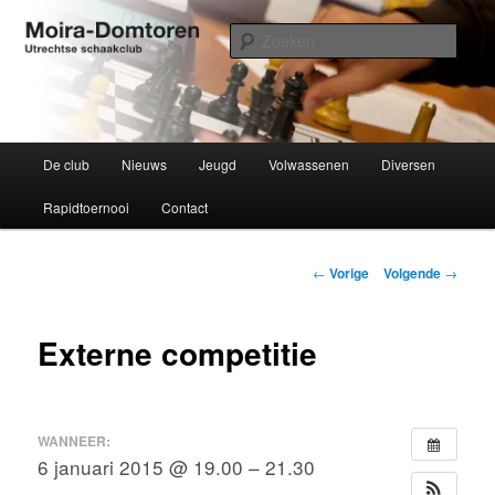
Spring
Utrechtse schaakclub opgericht 1934
naar
Zoek
de
primaire
Moira-Domtoren
inhoud
Hoofdmenu
De club
Nieuws
Jeugd
Volwassenen
Diversen
Rapidtoernooi
Contact
Bericht
←
Vorige
Volgende
→
navigatie
Externe competitie
WANNEER:
6 januari 2015 @ 19.00 – 21.30