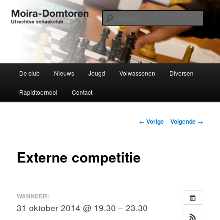
Spring
Utrechtse schaakclub opgericht 1934
naar
Zoek
de
primaire
Moira-Domtoren
inhoud
Hoofdmenu
De club
Nieuws
Jeugd
Volwassenen
Diversen
Rapidtoernooi
Contact
Bericht
←
Vorige
Volgende
→
navigatie
Externe competitie
WANNEER:
31 oktober 2014 @ 19.30 – 23.30