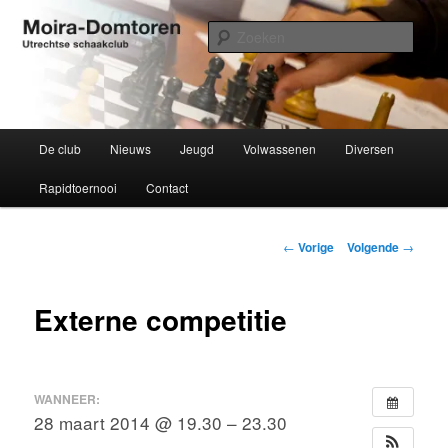
Spring
Utrechtse schaakclub opgericht 1934
naar
Zoek
de
primaire
Moira-Domtoren
inhoud
Hoofdmenu
De club
Nieuws
Jeugd
Volwassenen
Diversen
Rapidtoernooi
Contact
Bericht
←
Vorige
Volgende
→
navigatie
Externe competitie
WANNEER:
28 maart 2014 @ 19.30 – 23.30