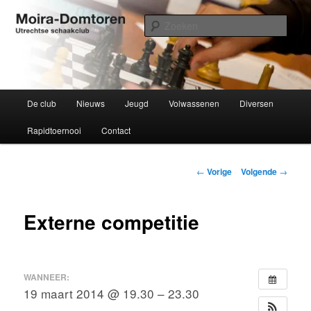
Spring
Utrechtse schaakclub opgericht 1934
naar
Zoek
de
primaire
Moira-Domtoren
inhoud
Hoofdmenu
De club
Nieuws
Jeugd
Volwassenen
Diversen
Rapidtoernooi
Contact
Bericht
←
Vorige
Volgende
→
navigatie
Externe competitie
WANNEER:
19 maart 2014 @ 19.30 – 23.30