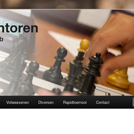
t 1934
en
Volwassenen
Diversen
Rapidtoernooi
Contact