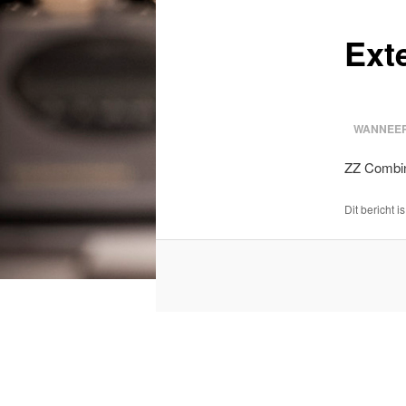
Ext
WANNEER
ZZ Combin
Dit bericht i