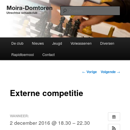
Spring
Utrechtse schaakclub opgericht 1934
naar
Zoek
de
primaire
Moira-Domtoren
inhoud
Hoofdmenu
De club
Nieuws
Jeugd
Volwassenen
Diversen
Rapidtoernooi
Contact
Bericht
←
Vorige
Volgende
→
navigatie
Externe competitie
WANNEER:
2 december 2016 @ 18.30 – 22.30