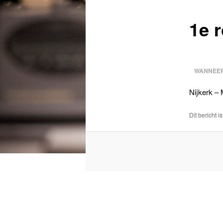
1e 
WANNEER
Nijkerk –
Dit bericht i