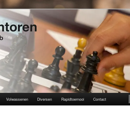
t 1934
en
Volwassenen
Diversen
Rapidtoernooi
Contact