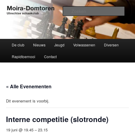
Spring
Utrechtse schaakclub opgericht 1934
naar
Zoek
de
primaire
Moira-Domtoren
inhoud
Hoofdmenu
De club
Nieuws
Jeugd
Volwassenen
Diversen
Rapidtoernooi
Contact
« Alle Evenementen
Dit evenement is voorbij.
Interne competitie (slotronde)
19 juni @ 19.45
–
23.15