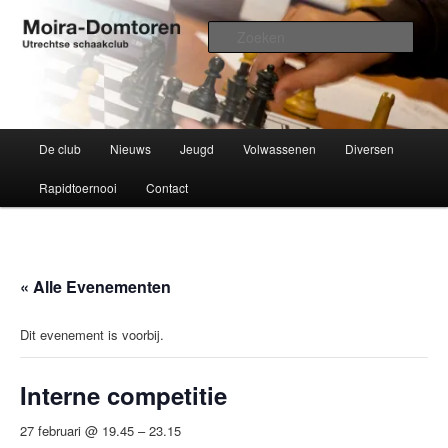
Spring
Utrechtse schaakclub opgericht 1934
naar
Zoek
de
primaire
Moira-Domtoren
inhoud
Hoofdmenu
De club
Nieuws
Jeugd
Volwassenen
Diversen
Rapidtoernooi
Contact
« Alle Evenementen
Dit evenement is voorbij.
Interne competitie
27 februari @ 19.45
–
23.15