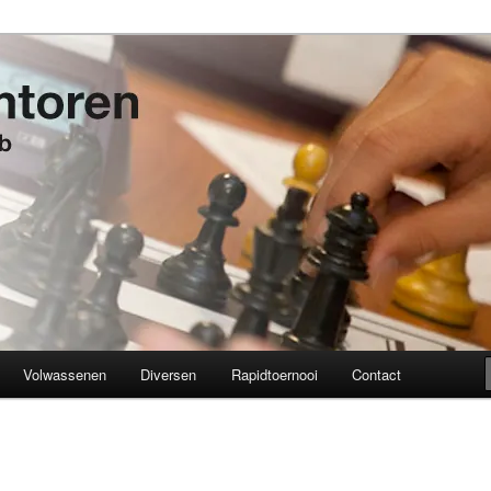
t 1934
en
Volwassenen
Diversen
Rapidtoernooi
Contact