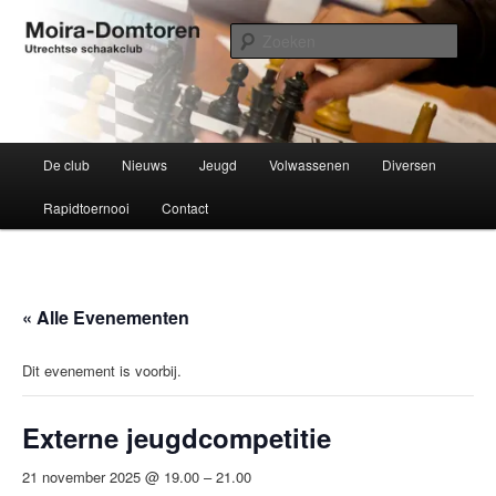
Spring
Utrechtse schaakclub opgericht 1934
naar
Zoek
de
primaire
Moira-Domtoren
inhoud
Hoofdmenu
De club
Nieuws
Jeugd
Volwassenen
Diversen
Rapidtoernooi
Contact
« Alle Evenementen
Dit evenement is voorbij.
Externe jeugdcompetitie
21 november 2025 @ 19.00
–
21.00